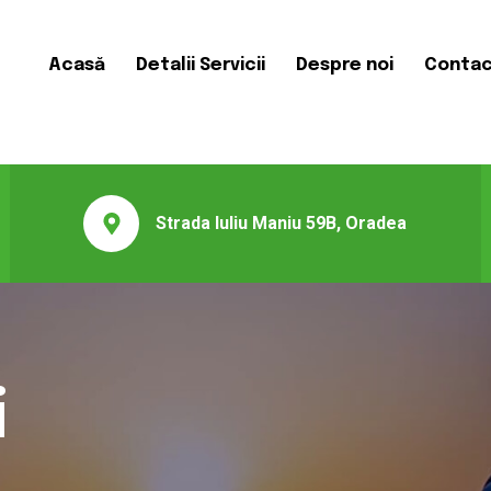
Acasă
Detalii Servicii
Despre noi
Conta
Strada Iuliu Maniu 59B, Oradea
i