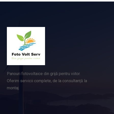
Panouri fotovoltaice din grijă pentru viitor.
Oferim servicii complete, de la consultanță la
montaj.