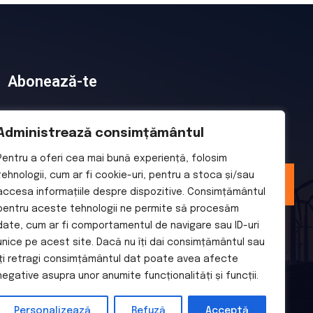
Abonează-te
Introdu adresa ta de email pentru a fi la curent cu
Administrează consimțământul
cele mai noi promoții
Pentru a oferi cea mai bună experiență, folosim
tehnologii, cum ar fi cookie-uri, pentru a stoca și/sau
Trimite
accesa informațiile despre dispozitive. Consimțământul
pentru aceste tehnologii ne permite să procesăm
date, cum ar fi comportamentul de navigare sau ID-uri
unice pe acest site. Dacă nu îți dai consimțământul sau
îți retragi consimțământul dat poate avea afecte
negative asupra unor anumite funcționalități și funcții.
Personalizează
Refuză
Acceptă