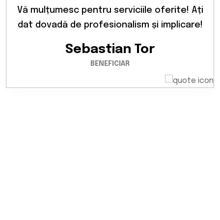
Vă mulțumesc pentru serviciile oferite! Ați
Consultanță și servicii la un alt nivel! Vă
dat dovadă de profesionalism și implicare!
mulțumesc!
Sebastian Tor
Mada Ciprian
BENEFICIAR
BENEFICIAR
Am fost foarte mulțumit de colaborare!
Panourile mi-au redus costurile lunare cu