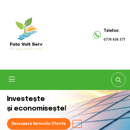
Telefon:
0774 636 371
Investește
și economisește!
Descoperă Serviciile Oferite
Descoperă serviciile oferite